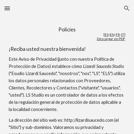
Skip to main content
Skip to navigation
Policies
[
ES
-
EN
-
FR
-
IT
]
Descargar en PDF
¡Reciba usted nuestra bienvenida!
Este Aviso de Privacidad (junto con nuestra Política de
Protección de Datos) establece cómo
Lizardi Saucedo Studio
("Esudio Lizardi Saucedo", "nosotros", "nos", "LS", "ELS") utiliza
los datos personales relacionados con Proveedores,
Clientes, Recolectores y Contactos ("visitante", "usuarios",
"usted"). LS Studio es un controlador de datos a los efectos
de la regulación general de protección de datos aplicable a
la localidad concerniente.
La dirección del sitio web es: http://lizardisaucedo.com (el
"Sitio") y sub-dominios. Valoramos su privacidad y