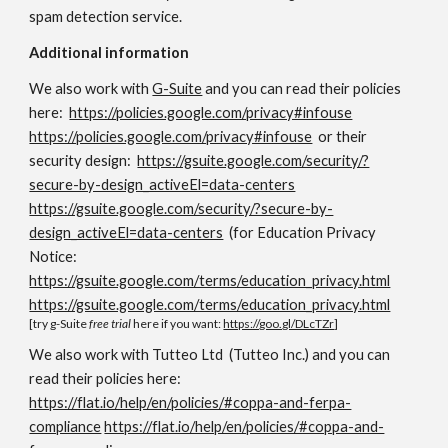
spam detection service.
Additional information
We also work with
G-Suite
and you can read their policies
here:
https://policies.google.com/privacy#infouse
https://policies.google.com/privacy#infouse
or their
security design:
https://gsuite.google.com/security/?
secure-by-design_activeEl=data-centers
https://gsuite.google.com/security/?secure-by-
design_activeEl=data-centers
(for Education Privacy
Notice:
https://gsuite.google.com/terms/education_privacy.html
https://gsuite.google.com/terms/education_privacy.html
[try g-Suite
free trial
here if you want:
https://goo.gl/DLcTZr
]
We also work with Tutteo Ltd (Tutteo Inc.) and you can
read their policies here:
https://flat.io/help/en/policies/#coppa-and-ferpa-
compliance
https://flat.io/help/en/policies/#coppa-and-