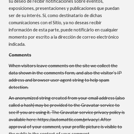
su deseo de recibir notificaciones sobre eventos,
exposiciones, presentaciones y publicaciones que puedan
ser de su interés. Si, como destinatario de dichas
comunicaciones con el Sitio, ya no deseas recibir
información de esta parte, puede notificárlo en cualquier
momento por escrito a la dirección de correo electrónico
indicada.
Comments
When visitors leave comments on the site we collect the
data shown in the comments form, and also the visitor’s IP
address and browser user agent string to help spam
detection.
An anonymized string created from your email address (also
called a hash) may be provided to the Gravatar service to
see if you are using it. The Gravatar service privacy policy is
available here: https://automattic.com/privacy/. After
approval of your comment, your profile picture is visible to
the public in the context of your comment.