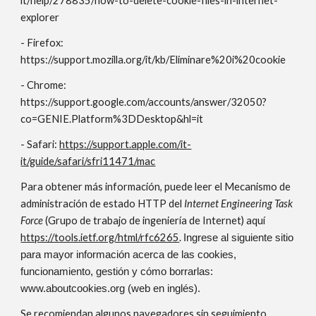
it/help/278835/how-to-delete-cookie-files-in-internet-
explorer
- Firefox:
https://support.mozilla.org/it/kb/Eliminare%20i%20cookie
- Chrome:
https://support.google.com/accounts/answer/32050?
co=GENIE.Platform%3DDesktop&hl=it
- Safari:
https://support.apple.com/it-
it/guide/safari/sfri11471/mac
Para obtener más información, puede leer el Mecanismo de
administración de estado HTTP del
Internet Engineering Task
Force
(Grupo de trabajo de ingeniería de Internet) aquí
https://tools.ietf.org/html/rfc6265
.
Ingrese al siguiente sitio
para mayor información acerca de las cookies,
funcionamiento, gestión y cómo borrarlas:
www.aboutcookies.org (web en inglés).
Se recomiendan algunos navegadores sin seguimiento