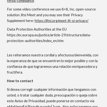
ferpa-compliance
For some video conference we use
8×8, Inc.
open-source
solution Jitsi Meet and you may see their Privacy
Supplement here:
https://jitsi.org/meet-jit-si-privacy/
Data Protection Authorities at the EU
https://ec.europa.eu/justice/article-29/structure/data-
protection-authorities/index_en.htm
Les reiteramos nuestra cordial y afectuosa bienvenida, con
la esperanza de que se encuentren lo mejor posible y con la
confianza de que lograremos una relación enriquecedora y
fructífera.
How to contact
Si desea corregir cualquier información que tengamos con
usted, o tratar cualquier duda, preocupación o queja sobre
este Aviso de Privacidad, puede ponerse en contacto vía
eMail
legal[at]lizardisaucedo[.]com . Nos esforzaremos por