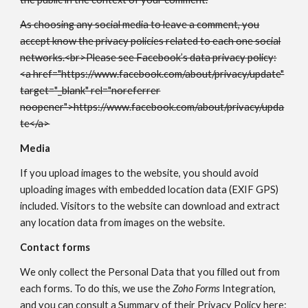
As choosing any social media to leave a comment, you
accept know the privacy policies related to each one social
networks.<br>Please see Facebook’s data privacy policy:
<a href="https://www.facebook.com/about/privacy/update"
target="_blank" rel="noreferrer
noopener">https://www.facebook.com/about/privacy/upda
te</a>
Media
If you upload images to the website, you should avoid
uploading images with embedded location data (EXIF GPS)
included. Visitors to the website can download and extract
any location data from images on the website.
Contact forms
We only collect the Personal Data that you filled out from
each forms. To do this, we use the
Zoho Forms
Integration,
and you can consult a Summary of their Privacy Policy here: